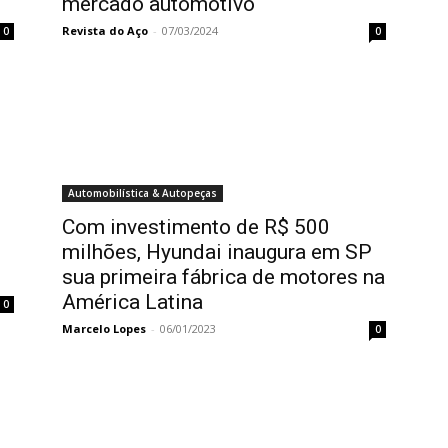
mercado automotivo
Revista do Aço
-
07/03/2024
0
0
Automobilística & Autopeças
Com investimento de R$ 500
milhões, Hyundai inaugura em SP
sua primeira fábrica de motores na
América Latina
0
Marcelo Lopes
-
06/01/2023
0