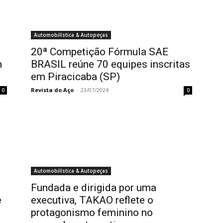
Automobilística & Autopeças
20ª Competição Fórmula SAE
m
BRASIL reúne 70 equipes inscritas
em Piracicaba (SP)
Revista do Aço
-
23/07/2024
0
0
Automobilística & Autopeças
Fundada e dirigida por uma
e
executiva, TAKAO reflete o
protagonismo feminino no