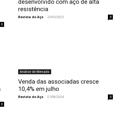
desenvolvido com aço de alta
resistência
Revista do Aço
-
23/05/2025
0
0
Análise de Mercado
Venda das associadas cresce
a
10,4% em julho
Revista do Aço
-
07/08/2024
0
0