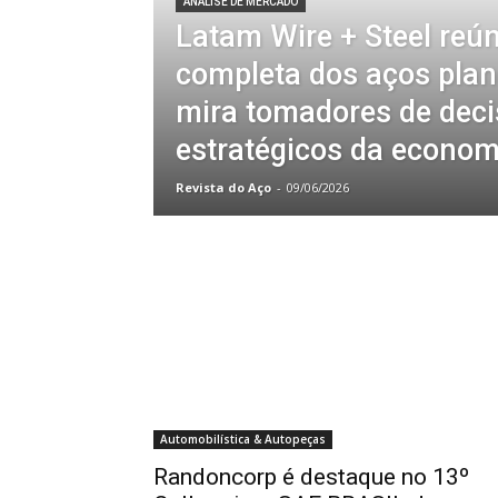
ANÁLISE DE MERCADO
Latam Wire + Steel reú
completa dos aços plan
mira tomadores de deci
estratégicos da econom
Revista do Aço
-
09/06/2026
Automobilística & Autopeças
Randoncorp é destaque no 13º