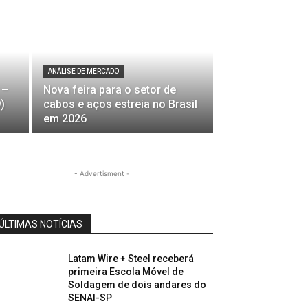
ANÁLISE DE MERCADO
 –
Nova feira para o setor de
)
cabos e aços estreia no Brasil
em 2026
- Advertisment -
ÚLTIMAS NOTÍCIAS
Latam Wire + Steel receberá
primeira Escola Móvel de
Soldagem de dois andares do
SENAI-SP