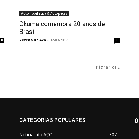
Automobilística & Autopeças
Okuma comemora 20 anos de
Brasil
Revista do Aço
-
12/09/2017
0
0
Página 1 de 2
CATEGORIAS POPULARES
Ú
Notícias do AÇO
307