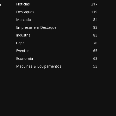
Notícias
217
o
Destaques
119
Mercado
84
Empresas em Destaque
83
Indústria
83
Capa
78
Eventos
65
o
Economia
63
Máquinas & Equipamentos
53