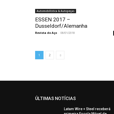
Automobilística & Autopeças
ESSEN 2017 –
Dusseldorf/Alemanha
Revista do Aço
-
08/01/2018
1
2
ÚLTIMAS NOTÍCIAS
Latam Wire + Steel receberá
primeira Escola Móvel de