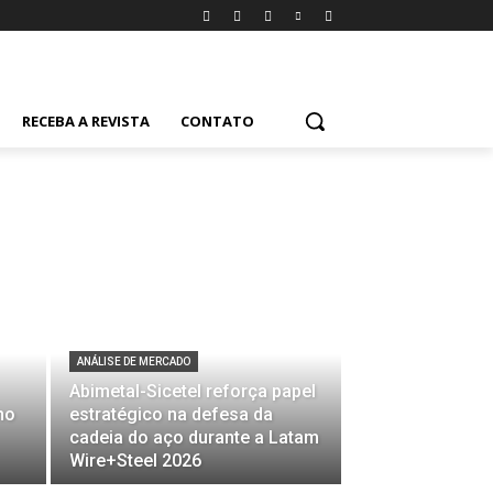
RECEBA A REVISTA
CONTATO
ANÁLISE DE MERCADO
Abimetal-Sicetel reforça papel
no
estratégico na defesa da
cadeia do aço durante a Latam
Wire+Steel 2026