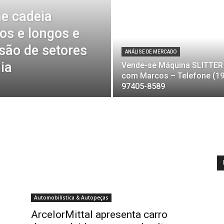
ne cadeia
os e longos e
são de setores
ANÁLISE DE MERCADO
ia
Vende-se Máquina SLITTER
com Marcos – Telefone (19
97405-8589
Automobilística & Autopeças
ArcelorMittal apresenta carro