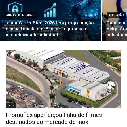
ANÁLISE DE MERCADO
APLICAÇÃO
Latam Wire + Steel 2026 terá programação
Campeona
técnica focada em IA, cibersegurança e
Belgo Ara
competitividade industrial
industria
Capa
Promaflex aperfeiçoa linha de filmes
destinados ao mercado de inox