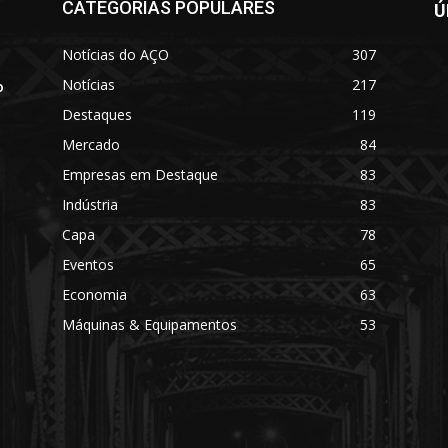
CATEGORIAS POPULARES
Ú
Notícias do AÇO
307
Notícias
217
o
Destaques
119
Mercado
84
Empresas em Destaque
83
Indústria
83
Capa
78
Eventos
65
o
Economia
63
Máquinas & Equipamentos
53