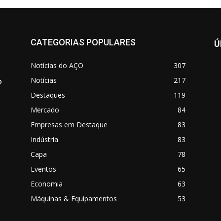
CATEGORIAS POPULARES
Ú
Notícias do AÇO
307
Notícias
217
o
Destaques
119
Mercado
84
Empresas em Destaque
83
Indústria
83
Capa
78
Eventos
65
o
Economia
63
Máquinas & Equipamentos
53