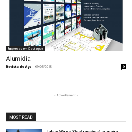
Empresas em Destaque
Alumidia
Revista do Aço
-
09/05/2018
0
- Advertisment -
MOST READ
Latam Wire + Steel receberá primeira