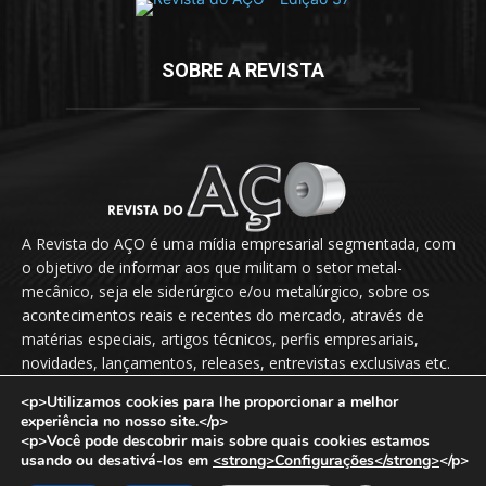
SOBRE A REVISTA
A Revista do AÇO é uma mídia empresarial segmentada, com
o objetivo de informar aos que militam o setor metal-
mecânico, seja ele siderúrgico e/ou metalúrgico, sobre os
acontecimentos reais e recentes do mercado, através de
matérias especiais, artigos técnicos, perfis empresariais,
novidades, lançamentos, releases, entrevistas exclusivas etc.
<p>Utilizamos cookies para lhe proporcionar a melhor
Fale Conosco:
vendas@revistadoaco.com.br
experiência no nosso site.</p>
<p>Você pode descobrir mais sobre quais cookies estamos
usando ou desativá-los em
<strong>Configurações</strong>
</p>
Copyright © 2024
Revista do Aço
. Todos os direitos reservados.