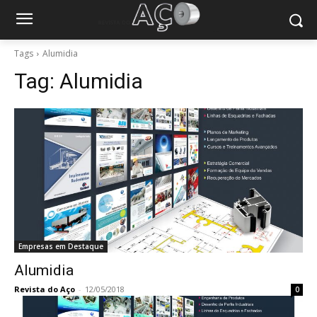
Tags
Alumidia
Tag:
Alumidia
Empresas em Destaque
Alumidia
Revista do Aço
-
12/05/2018
0