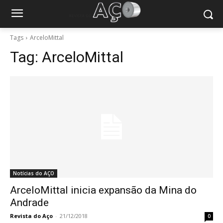
Tags
ArceloMittal
Tag:
ArceloMittal
Notícias do AÇO
ArceloMittal inicia expansão da Mina do
Andrade
Revista do Aço
-
21/12/2018
0