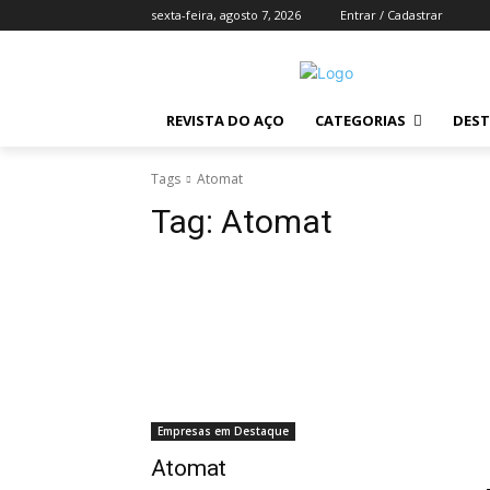
sexta-feira, agosto 7, 2026
Entrar / Cadastrar
REVISTA DO AÇO
CATEGORIAS
DES
Tags
Atomat
Tag:
Atomat
Empresas em Destaque
Atomat