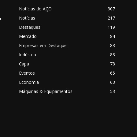
Notícias do AÇO
307
Notícias
217
o
Destaques
119
Mercado
84
Empresas em Destaque
83
Indústria
83
Capa
78
Eventos
65
o
Economia
63
Máquinas & Equipamentos
53