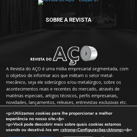
SOBRE A REVISTA
A Revista do AÇO é uma mídia empresarial segmentada, com
o objetivo de informar aos que militam o setor metal-
mecânico, seja ele siderúrgico e/ou metalúrgico, sobre os
acontecimentos reais e recentes do mercado, através de
matérias especiais, artigos técnicos, perfis empresariais,
novidades, lançamentos, releases, entrevistas exclusivas etc.
<p>Utilizamos cookies para lhe proporcionar a melhor
Fale Conosco:
vendas@revistadoaco.com.br
experiência no nosso site.</p>
<p>Você pode descobrir mais sobre quais cookies estamos
usando ou desativá-los em
<strong>Configurações</strong>
</p>
Copyright © 2024
Revista do Aço
. Todos os direitos reservados.