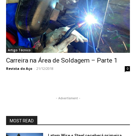
Artigo Técnico
Carreira na Área de Soldagem – Parte 1
Revista do Aço
-
21/12/2018
0
- Advertisment -
MOST READ
Latam Wire + Steel receberá primeira