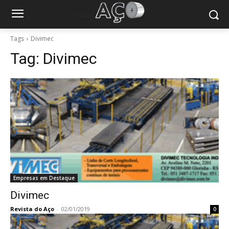
Tags
Divimec
Tag:
Divimec
Empresas em Destaque
Divimec
Revista do Aço
-
02/01/2019
0