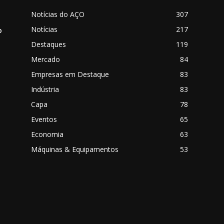
Notícias do AÇO
307
Notícias
217
o
Destaques
119
Mercado
84
Empresas em Destaque
83
Indústria
83
Capa
78
Eventos
65
o
Economia
63
Máquinas & Equipamentos
53