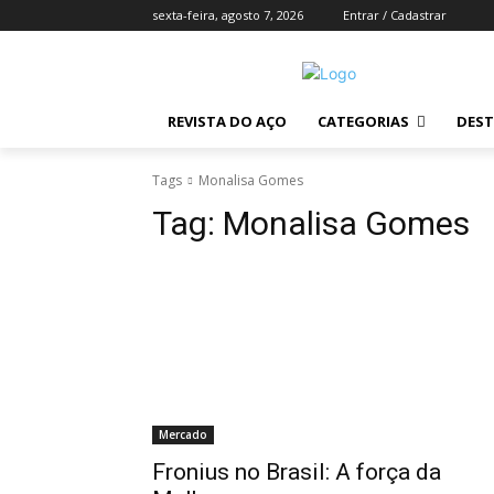
sexta-feira, agosto 7, 2026
Entrar / Cadastrar
REVISTA DO AÇO
CATEGORIAS
DES
Tags
Monalisa Gomes
Tag:
Monalisa Gomes
Mercado
Fronius no Brasil: A força da