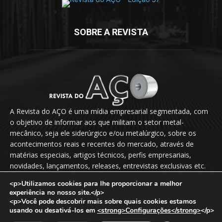
SOBRE A REVISTA
A Revista do AÇO é uma mídia empresarial segmentada, com
o objetivo de informar aos que militam o setor metal-
mecânico, seja ele siderúrgico e/ou metalúrgico, sobre os
acontecimentos reais e recentes do mercado, através de
matérias especiais, artigos técnicos, perfis empresariais,
novidades, lançamentos, releases, entrevistas exclusivas etc.
<p>Utilizamos cookies para lhe proporcionar a melhor
Fale Conosco:
vendas@revistadoaco.com.br
experiência no nosso site.</p>
<p>Você pode descobrir mais sobre quais cookies estamos
usando ou desativá-los em
<strong>Configurações</strong>
</p>
Copyright © 2024
Revista do Aço
. Todos os direitos reservados.