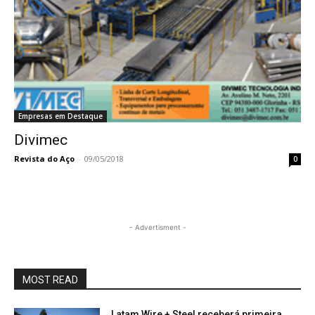
Empresas em Destaque
Divimec
Revista do Aço
-
09/05/2018
0
- Advertisment -
MOST READ
Latam Wire + Steel receberá primeira