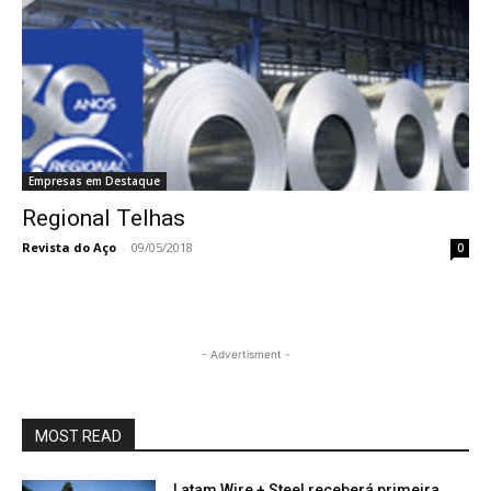
Empresas em Destaque
Regional Telhas
Revista do Aço
-
09/05/2018
0
- Advertisment -
MOST READ
Latam Wire + Steel receberá primeira