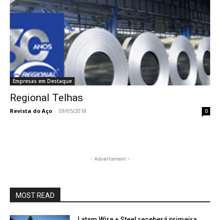
Empresas em Destaque
Regional Telhas
Revista do Aço
-
09/05/2018
0
- Advertisment -
MOST READ
Latam Wire + Steel receberá primeira