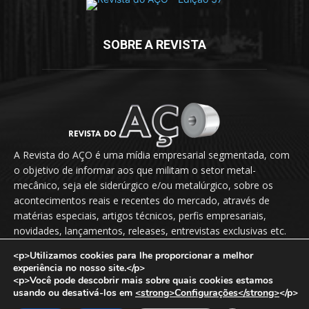
SOBRE A REVISTA
A Revista do AÇO é uma mídia empresarial segmentada, com
o objetivo de informar aos que militam o setor metal-
mecânico, seja ele siderúrgico e/ou metalúrgico, sobre os
acontecimentos reais e recentes do mercado, através de
matérias especiais, artigos técnicos, perfis empresariais,
novidades, lançamentos, releases, entrevistas exclusivas etc.
<p>Utilizamos cookies para lhe proporcionar a melhor
Fale Conosco:
vendas@revistadoaco.com.br
experiência no nosso site.</p>
<p>Você pode descobrir mais sobre quais cookies estamos
usando ou desativá-los em
<strong>Configurações</strong>
</p>
Copyright © 2024
Revista do Aço
. Todos os direitos reservados.