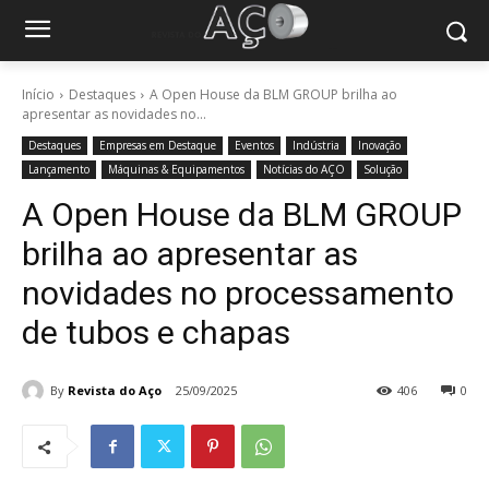
Início
Destaques
A Open House da BLM GROUP brilha ao
apresentar as novidades no...
Destaques
Empresas em Destaque
Eventos
Indústria
Inovação
Lançamento
Máquinas & Equipamentos
Notícias do AÇO
Solução
A Open House da BLM GROUP
brilha ao apresentar as
novidades no processamento
de tubos e chapas
By
Revista do Aço
25/09/2025
406
0