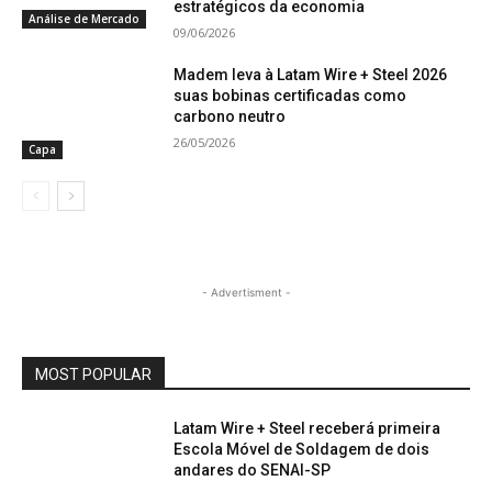
estratégicos da economia
Análise de Mercado
09/06/2026
Madem leva à Latam Wire + Steel 2026
suas bobinas certificadas como
carbono neutro
26/05/2026
Capa
- Advertisment -
MOST POPULAR
Latam Wire + Steel receberá primeira
Escola Móvel de Soldagem de dois
andares do SENAI-SP