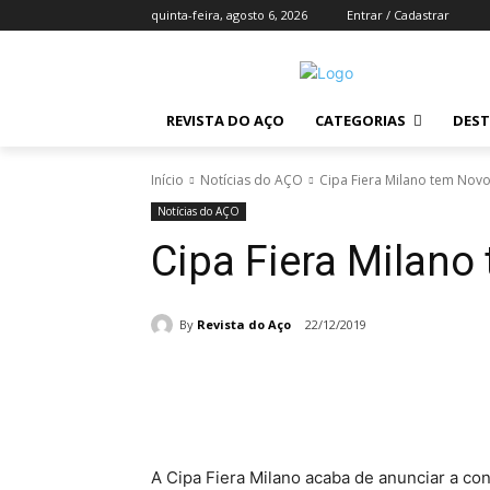
quinta-feira, agosto 6, 2026
Entrar / Cadastrar
REVISTA DO AÇO
CATEGORIAS
DES
Início
Notícias do AÇO
Cipa Fiera Milano tem Novo
Notícias do AÇO
Cipa Fiera Milano
By
Revista do Aço
22/12/2019
Compartilhado
A Cipa Fiera Milano acaba de anunciar a co