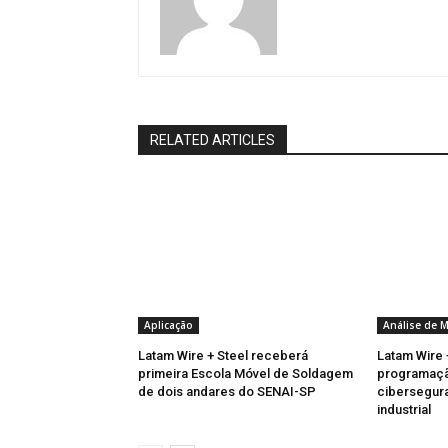
RELATED ARTICLES
Aplicação
Análise de 
Latam Wire + Steel receberá
Latam Wire 
primeira Escola Móvel de Soldagem
programaçã
de dois andares do SENAI-SP
cibersegura
industrial