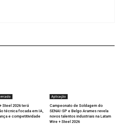
Mercado
Aplicação
+ Steel 2026 terá
Campeonato de Soldagem do
o técnica focada em IA,
SENAI-SP e Belgo Arames revela
nça e competitividade
novos talentos industriais na Latam
Wire + Steel 2026