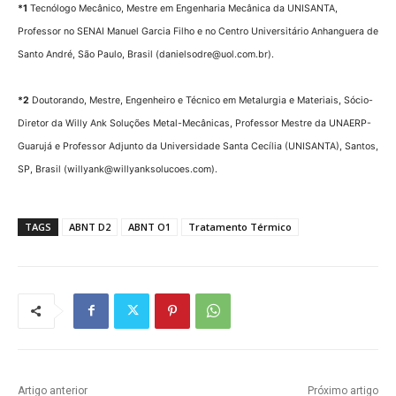
*1
Tecnólogo Mecânico, Mestre em Engenharia Mecânica da UNISANTA,
Professor no SENAI Manuel Garcia Filho e no Centro Universitário Anhanguera de
Santo André, São Paulo, Brasil (danielsodre@uol.com.br).
*2
Doutorando, Mestre, Engenheiro e Técnico em Metalurgia e Materiais, Sócio-
Diretor da Willy Ank Soluções Metal-Mecânicas, Professor Mestre da UNAERP-
Guarujá e Professor Adjunto da Universidade Santa Cecília (UNISANTA), Santos,
SP, Brasil (willyank@willyanksolucoes.com).
TAGS
ABNT D2
ABNT O1
Tratamento Térmico
Artigo anterior
Próximo artigo