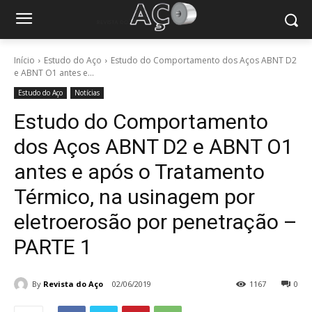
Início
Estudo do Aço
Estudo do Comportamento dos Aços ABNT D2
e ABNT O1 antes e...
Estudo do Aço
Notícias
Estudo do Comportamento
dos Aços ABNT D2 e ABNT O1
antes e após o Tratamento
Térmico, na usinagem por
eletroerosão por penetração –
PARTE 1
By
Revista do Aço
02/06/2019
1167
0