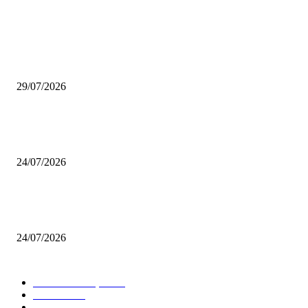
ÚLTIMAS NOTÍCIAS
Latam Wire + Steel receberá primeira Escola Móvel de Soldagem de dois
andares do SENAI-SP
29/07/2026
Latam Wire + Steel 2026 terá programação técnica focada em IA,
cibersegurança e competitividade industrial
24/07/2026
Campeonato de Soldagem do SENAI-SP e Belgo Arames revela novos tale
industriais na Latam Wire + Steel 2026
24/07/2026
CATEGORIAS POPULARES
Notícias do AÇO
307
Notícias
217
Destaques
119