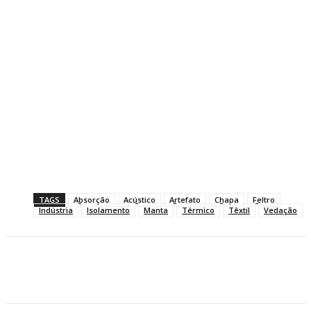
TAGS
Absorção
Acústico
Artefato
Chapa
Feltro
Indústria
Isolamento
Manta
Térmico
Têxtil
Vedação