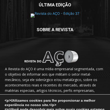
ÚLTIMA EDIÇÃO
SOBRE A REVISTA
A Revista do AÇO é uma mídia empresarial segmentada, com
o objetivo de informar aos que militam o setor metal-
mecânico, seja ele siderúrgico e/ou metalúrgico, sobre os
acontecimentos reais e recentes do mercado, através de
matérias especiais, artigos técnicos, perfis empresariais,
novidades, lançamentos, releases, entrevistas exclusivas etc.
<p>Utilizamos cookies para lhe proporcionar a melhor
experiência no nosso site.</p>
Fale Conosco:
vendas@revistadoaco.com.br
<p>Você pode descobrir mais sobre quais cookies estamos