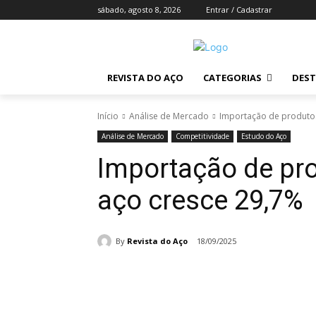
sábado, agosto 8, 2026
Entrar / Cadastrar
REVISTA DO AÇO
CATEGORIAS
DES
Início
Análise de Mercado
Importação de produto
Análise de Mercado
Competitividade
Estudo do Aço
Importação de pr
aço cresce 29,7%
By
Revista do Aço
18/09/2025
Compartilhado