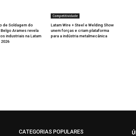
Competitividade
o de Soldagem do
Latam Wire + Steel e Welding Show
 Belgo Arames revela
unem forças e criam plataforma
os industriais na Latam
para a indústria metalmecânica
l 2026
CATEGORIAS POPULARES
Ú