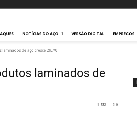
TAQUES
NOTÍCIAS DO AÇO
VERSÃO DIGITAL
EMPREGOS
s laminados de aço cresce 29,7%
odutos laminados de
532
0