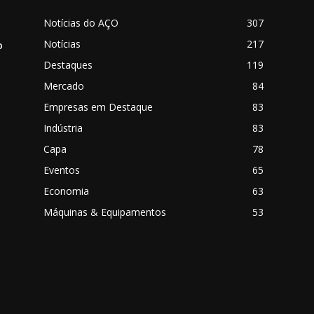
Notícias do AÇO
307
Notícias
217
o
Destaques
119
Mercado
84
Empresas em Destaque
83
Indústria
83
Capa
78
Eventos
65
o
Economia
63
Máquinas & Equipamentos
53