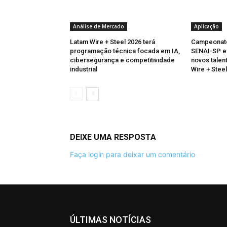
Análise de Mercado
Aplicação
Latam Wire + Steel 2026 terá
Campeonat
programação técnica focada em IA,
SENAI-SP e
cibersegurança e competitividade
novos talent
industrial
Wire + Stee
DEIXE UMA RESPOSTA
Faça login para deixar um comentário
ÚLTIMAS NOTÍCIAS