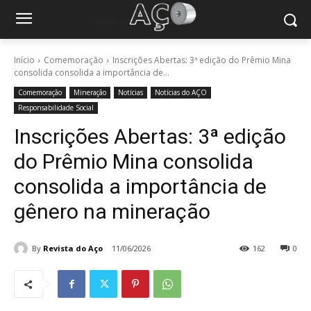
Início
Comemoração
Inscrições Abertas: 3ª edição do Prêmio Mina
consolida consolida a importância de...
Comemoração
Mineração
Notícias
Notícias do AÇO
Responsabilidade Social
Inscrições Abertas: 3ª edição
do Prêmio Mina consolida
consolida a importância de
gênero na mineração
By
Revista do Aço
11/06/2026
162
0