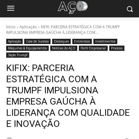
Início
Aplicação
KIFIX: PARCERIA ESTRATÉGICA COM A TRUMPF
IMPULSIONA EMPRESA GAÚCHA À LIDERANÇA COM...
Aplicação
Case de Sucesso
Destaques
Entrevistas
Investimentos
Máquinas & Equipamentos
Notícias do AÇO
Perfil Empresarial
Processo
Seção Trumpf
KIFIX: PARCERIA
ESTRATÉGICA COM A
TRUMPF IMPULSIONA
EMPRESA GAÚCHA À
LIDERANÇA COM QUALIDADE
E INOVAÇÃO