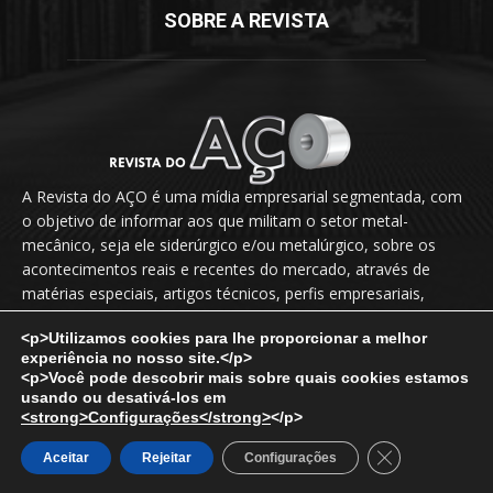
SOBRE A REVISTA
A Revista do AÇO é uma mídia empresarial segmentada, com
o objetivo de informar aos que militam o setor metal-
mecânico, seja ele siderúrgico e/ou metalúrgico, sobre os
acontecimentos reais e recentes do mercado, através de
matérias especiais, artigos técnicos, perfis empresariais,
novidades, lançamentos, releases, entrevistas exclusivas etc.
<p>Utilizamos cookies para lhe proporcionar a melhor
experiência no nosso site.</p>
Fale Conosco:
vendas@revistadoaco.com.br
<p>Você pode descobrir mais sobre quais cookies estamos
usando ou desativá-los em
<strong>Configurações</strong>
</p>
Copyright © 2024
Revista do Aço
. Todos os direitos reservados.
Close GDPR Co
Aceitar
Rejeitar
Configurações
Desenvolvido por:
Noctua Web