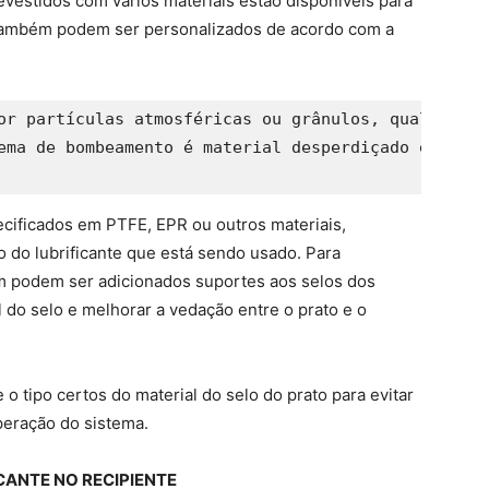
evestidos com vários materiais estão disponíveis para
 também podem ser personalizados de acordo com a
or partículas atmosféricas ou grânulos, qualquer e
ema de bombeamento é material desperdiçado e não p
cificados em PTFE, EPR ou outros materiais,
 do lubrificante que está sendo usado. Para
ém podem ser adicionados suportes aos selos dos
l do selo e melhorar a vedação entre o prato e o
o tipo certos do material do selo do prato para evitar
operação do sistema.
CANTE NO RECIPIENTE