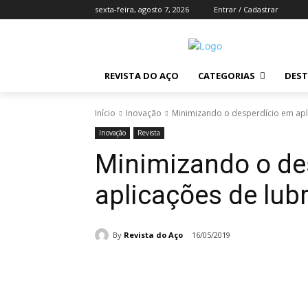
sexta-feira, agosto 7, 2026
Entrar / Cadastrar
REVISTA DO AÇO
CATEGORIAS
DES
Início
Inovação
Minimizando o desperdício em apli
Inovação
Revista
Minimizando o de
aplicações de lubr
By
Revista do Aço
16/05/2019
Compartilhado