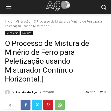
Início
Mineração
O Processo de Mistura de Minério de Ferro para
Peletização usando Misturador...
Mineração
Notícias
O Processo de Mistura de
Minério de Ferro para
Peletização usando
Misturador Contínuo
Horizontal.|
By
Revista do Aço
21/12/2018
967
0