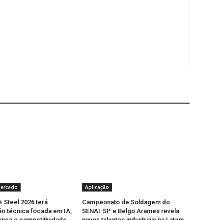
Mercado
Aplicação
+ Steel 2026 terá
Campeonato de Soldagem do
o técnica focada em IA,
SENAI-SP e Belgo Arames revela
nça e competitividade
novos talentos industriais na Latam