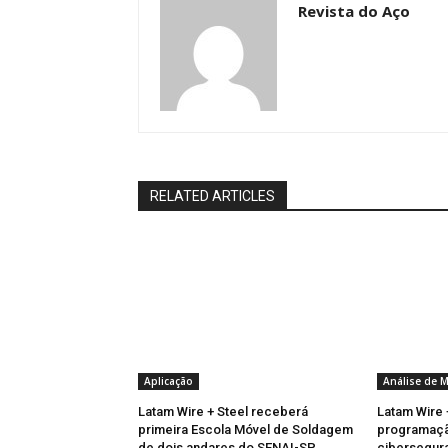
Revista do Aço
RELATED ARTICLES
Aplicação
Análise de 
Latam Wire + Steel receberá
Latam Wire 
primeira Escola Móvel de Soldagem
programaçã
de dois andares do SENAI-SP
cibersegura