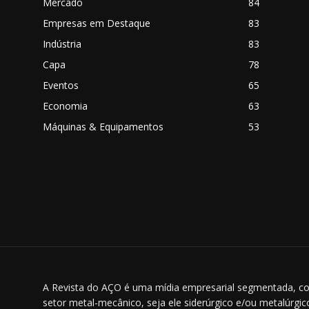
Mercado
84
Empresas em Destaque
83
Indústria
83
Capa
78
Eventos
65
o
Economia
63
Máquinas & Equipamentos
53
A Revista do AÇO é uma mídia empresarial segmentada, co
setor metal-mecânico, seja ele siderúrgico e/ou metalúrgi