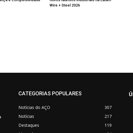
Wire + Steel 2026
CATEGORIAS POPULARES
Ú
Notícias do AÇO
307
Notícias
217
o
Destaques
119