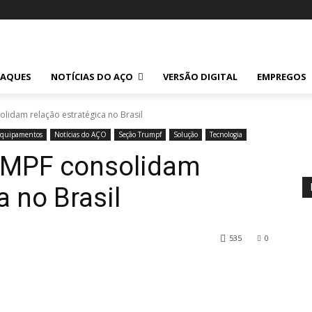
TAQUES
NOTÍCIAS DO AÇO
VERSÃO DIGITAL
EMPREGOS
idam relação estratégica no Brasil
Equipamentos
Notícias do AÇO
Seção Trumpf
Solução
Tecnologia
MPF consolidam
a no Brasil
535
0