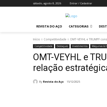
sábado, agosto 8, 2026
Entrar / Cadastrar
REVISTA DO AÇO
CATEGORIAS
DES
Início
Competitividade
OMT-VEYHL e TRUMPF consol
Competitividade
Destaques
Investimentos
Máquinas & 
OMT-VEYHL e TRU
relação estratégic
By
Revista do Aço
15/12/2025
Compartilhado