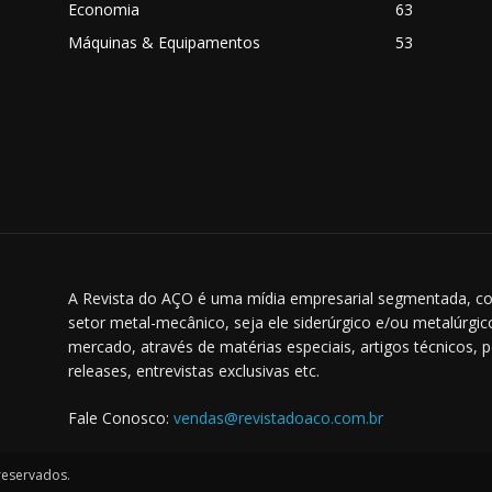
o
Economia
63
Máquinas & Equipamentos
53
A Revista do AÇO é uma mídia empresarial segmentada, co
setor metal-mecânico, seja ele siderúrgico e/ou metalúrgi
mercado, através de matérias especiais, artigos técnicos, 
releases, entrevistas exclusivas etc.
Fale Conosco:
vendas@revistadoaco.com.br
 reservados.