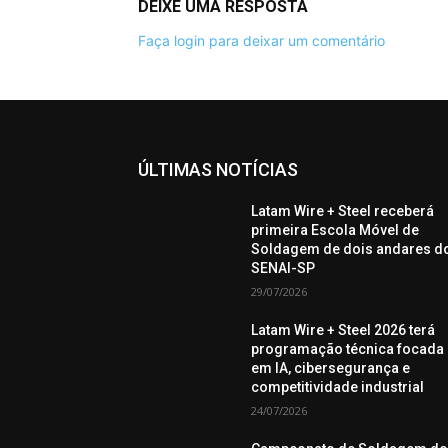
DEIXE UMA RESPOSTA
Faça login para deixar um comentário
ÚLTIMAS NOTÍCIAS
Latam Wire + Steel receberá
primeira Escola Móvel de
Soldagem de dois andares d
SENAI-SP
29/07/2026
Latam Wire + Steel 2026 terá
programação técnica focada
em IA, cibersegurança e
competitividade industrial
24/07/2026