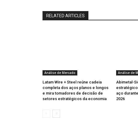
RELATED ARTICLES
Análise de Mercado
Análise de 
Latam Wire + Steel reúne cadeia
Abimetal-Si
completa dos aços planos e longos
estratégico
e mira tomadores de decisão de
aço durante
setores estratégicos da economia
2026