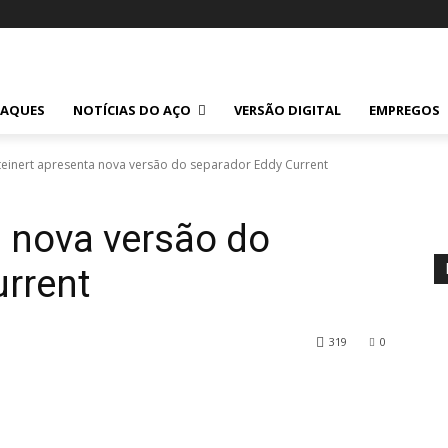
TAQUES
NOTÍCIAS DO AÇO
VERSÃO DIGITAL
EMPREGOS
teinert apresenta nova versão do separador Eddy Current
a nova versão do
rrent
319
0