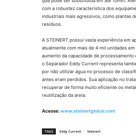
que pode ser substituída em até 10min. Al
com a robustez característica dos equipa
industriais mais agressivos, como plantas 
resíduos.
A STEINERT possui vasta experiência em a
atualmente com mais de 4 mil unidades em
aumento da capacidade de processamento e 
o Separador Eddy Current representa tamb
por não utilizar água no processo de classi
antes eram perdidos. Sua aplicação no trat
recuperar de forma muito eficiente os meta
reutilização da areia.
Acesse:
www.steinertglobal.com
TAGS
Eddy Current
Steinert