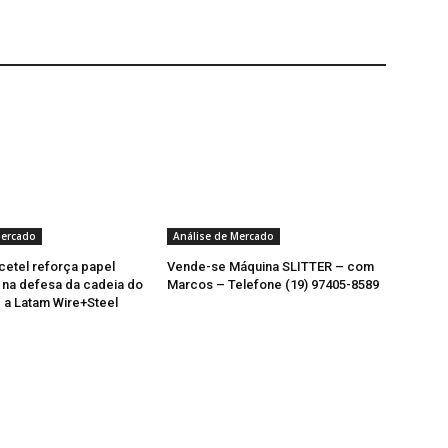
Mercado
Análise de Mercado
cetel reforça papel
Vende-se Máquina SLITTER – com
 na defesa da cadeia do
Marcos – Telefone (19) 97405-8589
 a Latam Wire+Steel