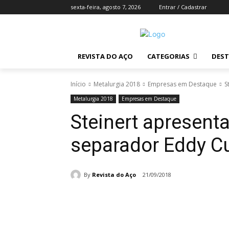
sexta-feira, agosto 7, 2026
Entrar / Cadastrar
REVISTA DO AÇO
CATEGORIAS
DES
Início
Metalurgia 2018
Empresas em Destaque
S
Metalurgia 2018
Empresas em Destaque
Steinert apresent
separador Eddy Cu
By
Revista do Aço
21/09/2018
Compartilhado