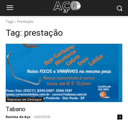
Tags
Prestação
Tag:
prestação
Empresas em Destaque
Tabano
Revista do Aço
-
04/05/2018
0