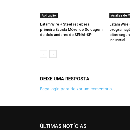
Aplicação
Análise de 
Latam Wire + Steel receberá
Latam Wire 
primeira Escola Móvel de Soldagem
programaçã
de dois andares do SENAI-SP
cibersegura
industrial
DEIXE UMA RESPOSTA
Faça login para deixar um comentário
ÚLTIMAS NOTÍCIAS