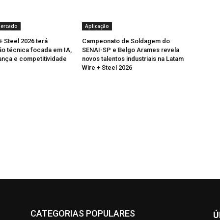
Mercado
Aplicação
+ Steel 2026 terá
Campeonato de Soldagem do
o técnica focada em IA,
SENAI-SP e Belgo Arames revela
nça e competitividade
novos talentos industriais na Latam
Wire + Steel 2026
CATEGORIAS POPULARES
Ú