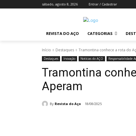
sábado, agosto 8, 2026
Entrar / Cadastrar
REVISTA DO AÇO
CATEGORIAS
DES
Início
Destaques
Tramontina conhece a rota do 
Destaques
Inovação
Notícias do AÇO
Responsabilidade A
Tramontina conhe
Aperam
By
Revista do Aço
18/08/2025
Compartilhado