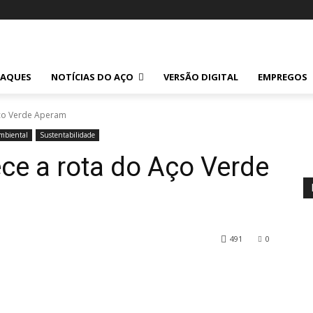
TAQUES
NOTÍCIAS DO AÇO
VERSÃO DIGITAL
EMPREGOS
Aço Verde Aperam
mbiental
Sustentabilidade
ce a rota do Aço Verde
491
0