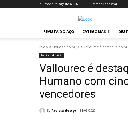
quinta-feira, agosto 6, 2026
Entrar / Cadastrar
REVISTA DO AÇO
CATEGORIAS
DES
Início
Notícias do AÇO
Vallourec é destaque no p
Notícias do AÇO
Vallourec é desta
Humano com cinc
vencedores
By
Revista do Aço
31/03/2020
Compartilhado