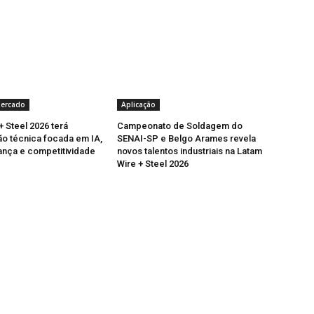
Mercado
Aplicação
+ Steel 2026 terá
Campeonato de Soldagem do
o técnica focada em IA,
SENAI-SP e Belgo Arames revela
nça e competitividade
novos talentos industriais na Latam
Wire + Steel 2026