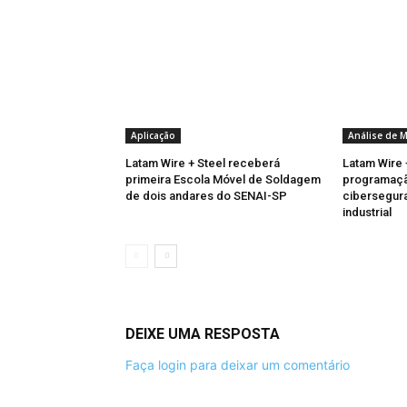
Aplicação
Análise de 
Latam Wire + Steel receberá
Latam Wire 
primeira Escola Móvel de Soldagem
programaçã
de dois andares do SENAI-SP
cibersegura
industrial
DEIXE UMA RESPOSTA
Faça login para deixar um comentário