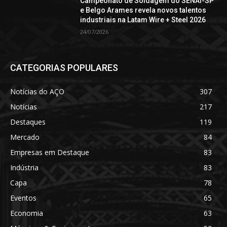
Campeonato de Soldagem do SENAI-SP
e Belgo Arames revela novos talentos
industriais na Latam Wire + Steel 2026
24/07/2026
CATEGORIAS POPULARES
Notícias do AÇO
307
Notícias
217
Destaques
119
Mercado
84
Empresas em Destaque
83
Indústria
83
Capa
78
Eventos
65
Economia
63