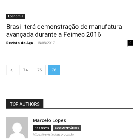
Economia
Brasil terá demonstração de manufatura
avançada durante a Feimec 2016
Revista do Aço
-
18/08/2017
0
74
75
76
TOP AUTHORS
Marcelo Lopes
13 POSTS
0 COMENTÁRIOS
https://revistadoaco.com.br