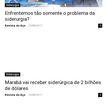
Siderurgia
Enfrentemos tão somente o problema da
siderurgia?
Revista do Aço
-
23/08/2017
0
Siderurgia
Marabá vai receber siderúrgica de 2 bilhões
de dólares
Revista do Aço
-
23/08/2017
0