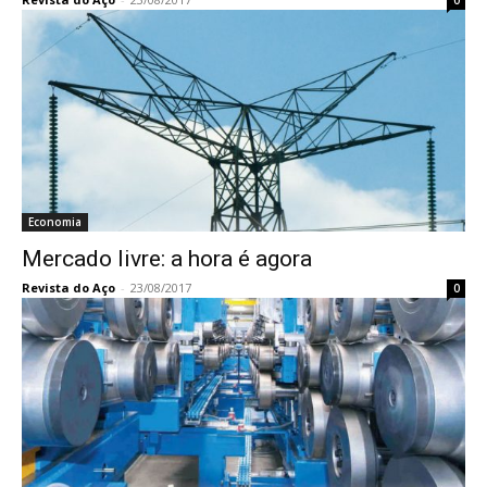
0
Economia
Mercado livre: a hora é agora
Revista do Aço
-
23/08/2017
0