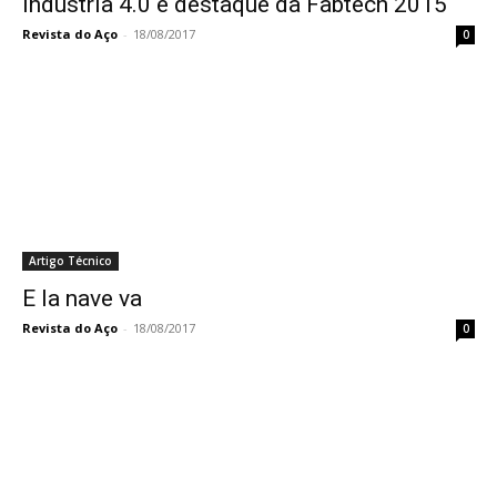
Indústria 4.0 é destaque da Fabtech 2015
Revista do Aço
-
18/08/2017
0
Artigo Técnico
E la nave va
Revista do Aço
-
18/08/2017
0