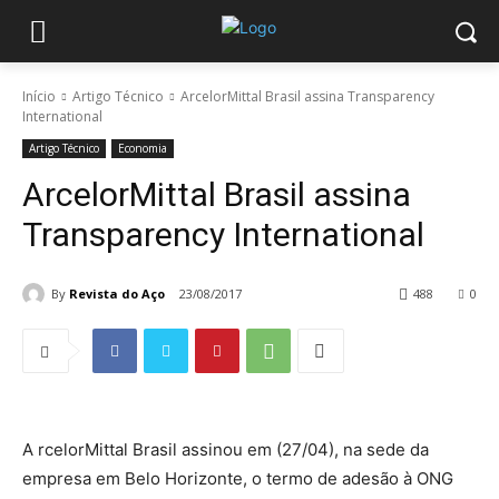
Início
Artigo Técnico
ArcelorMittal Brasil assina Transparency
International
Artigo Técnico
Economia
ArcelorMittal Brasil assina
Transparency International
By
Revista do Aço
23/08/2017
488
0
A rcelorMittal Brasil assinou em (27/04), na sede da
empresa em Belo Horizonte, o termo de adesão à ONG