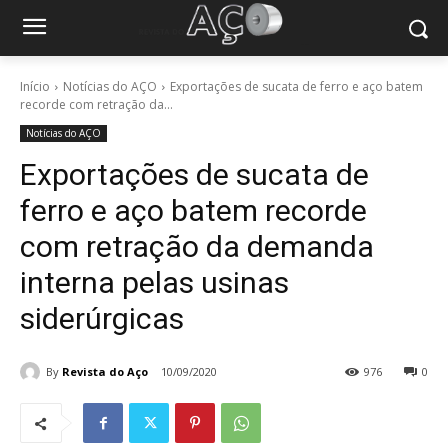
Início
Notícias do AÇO
Exportações de sucata de ferro e aço batem
recorde com retração da...
Notícias do AÇO
Exportações de sucata de
ferro e aço batem recorde
com retração da demanda
interna pelas usinas
siderúrgicas
By
Revista do Aço
10/09/2020
976
0