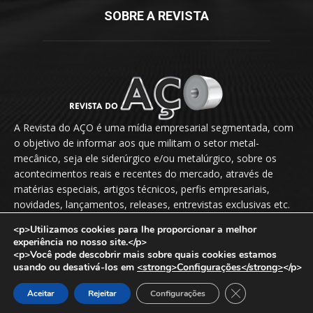
SOBRE A REVISTA
A Revista do AÇO é uma mídia empresarial segmentada, com
o objetivo de informar aos que militam o setor metal-
mecânico, seja ele siderúrgico e/ou metalúrgico, sobre os
acontecimentos reais e recentes do mercado, através de
matérias especiais, artigos técnicos, perfis empresariais,
novidades, lançamentos, releases, entrevistas exclusivas etc.
<p>Utilizamos cookies para lhe proporcionar a melhor
Fale Conosco:
vendas@revistadoaco.com.br
experiência no nosso site.</p>
<p>Você pode descobrir mais sobre quais cookies estamos
usando ou desativá-los em
<strong>Configurações</strong>
</p>
Copyright © 2024
Revista do Aço
. Todos os direitos reservados.
Close GDPR Cook
Aceitar
Rejeitar
Configurações
Desenvolvido por:
Noctua Web