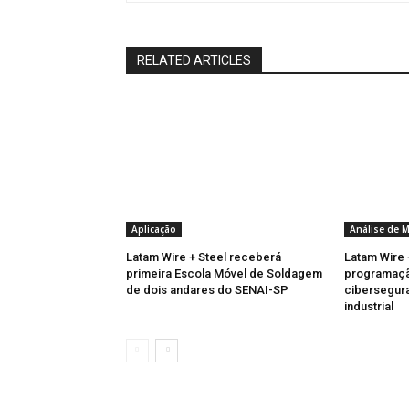
RELATED ARTICLES
Aplicação
Análise de 
Latam Wire + Steel receberá
Latam Wire 
primeira Escola Móvel de Soldagem
programaçã
de dois andares do SENAI-SP
cibersegura
industrial