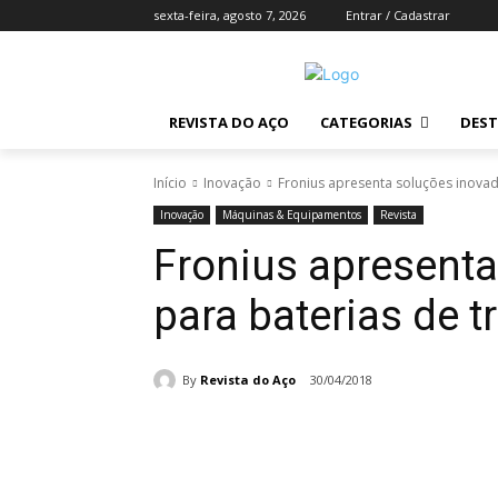
sexta-feira, agosto 7, 2026
Entrar / Cadastrar
REVISTA DO AÇO
CATEGORIAS
DES
Início
Inovação
Fronius apresenta soluções inovad
Inovação
Máquinas & Equipamentos
Revista
Fronius apresenta
para baterias de t
By
Revista do Aço
30/04/2018
Compartilhado