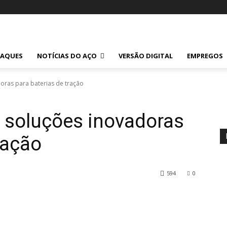
TAQUES
NOTÍCIAS DO AÇO
VERSÃO DIGITAL
EMPREGOS
oras para baterias de tração
 soluções inovadoras
ração
594
0