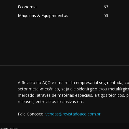
o
Economia
63
Máquinas & Equipamentos
53
A Revista do AÇO é uma mídia empresarial segmentada, co
setor metal-mecânico, seja ele siderúrgico e/ou metalúrgi
mercado, através de matérias especiais, artigos técnicos, 
releases, entrevistas exclusivas etc.
Fale Conosco:
vendas@revistadoaco.com.br
 reservados.