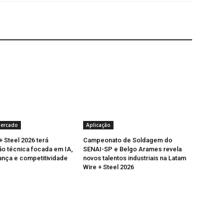
Mercado
Aplicação
+ Steel 2026 terá
Campeonato de Soldagem do
o técnica focada em IA,
SENAI-SP e Belgo Arames revela
nça e competitividade
novos talentos industriais na Latam
Wire + Steel 2026