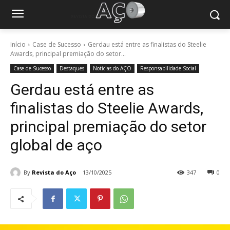
Início
Case de Sucesso
Gerdau está entre as finalistas do Steelie
Awards, principal premiação do setor...
Case de Sucesso
Destaques
Notícias do AÇO
Responsabilidade Social
Gerdau está entre as
finalistas do Steelie Awards,
principal premiação do setor
global de aço
By
Revista do Aço
13/10/2025
347
0