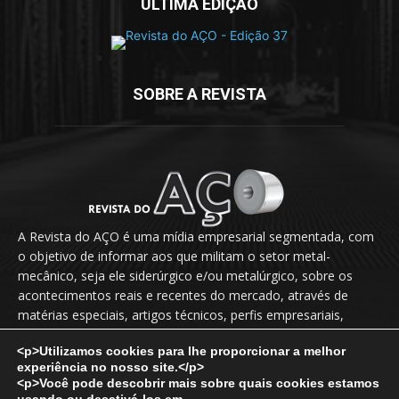
ÚLTIMA EDIÇÃO
SOBRE A REVISTA
A Revista do AÇO é uma mídia empresarial segmentada, com
o objetivo de informar aos que militam o setor metal-
mecânico, seja ele siderúrgico e/ou metalúrgico, sobre os
acontecimentos reais e recentes do mercado, através de
matérias especiais, artigos técnicos, perfis empresariais,
novidades, lançamentos, releases, entrevistas exclusivas etc.
<p>Utilizamos cookies para lhe proporcionar a melhor
experiência no nosso site.</p>
Fale Conosco:
vendas@revistadoaco.com.br
<p>Você pode descobrir mais sobre quais cookies estamos