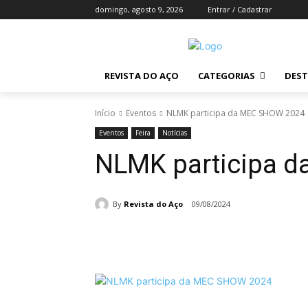
domingo, agosto 9, 2026
Entrar / Cadastrar
REVISTA DO AÇO
CATEGORIAS
DES
Início
Eventos
NLMK participa da MEC SHOW 2024
Eventos
Feira
Notícias
NLMK participa 
By
Revista do Aço
09/08/2024
Compartilhado