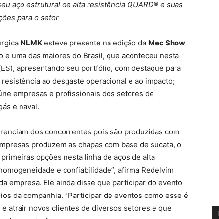
 seu aço estrutural de alta resistência QUARD® e suas
ções para o setor
úrgica
NLMK
esteve presente na edição da
Mec Show
anto e uma das maiores do Brasil, que aconteceu nesta
(ES), apresentando seu portfólio, com destaque para
esistência ao desgaste operacional e ao impacto;
ne empresas e profissionais dos setores de
gás e naval.
enciam dos concorrentes pois são produzidas com
 empresas produzem as chapas com base de sucata, o
imeiras opções nesta linha de aços de alta
, homogeneidade e confiabilidade”, afirma Redelvim
da empresa. Ele ainda disse que participar do evento
cios da companhia. “Participar de eventos como esse é
e atrair novos clientes de diversos setores e que