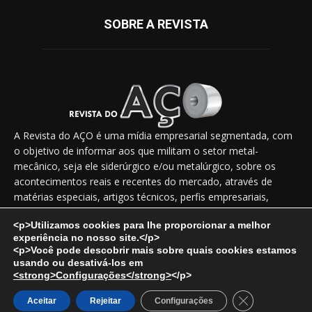
SOBRE A REVISTA
A Revista do AÇO é uma mídia empresarial segmentada, com
o objetivo de informar aos que militam o setor metal-
mecânico, seja ele siderúrgico e/ou metalúrgico, sobre os
acontecimentos reais e recentes do mercado, através de
matérias especiais, artigos técnicos, perfis empresariais,
novidades, lançamentos, releases, entrevistas exclusivas etc.
<p>Utilizamos cookies para lhe proporcionar a melhor
experiência no nosso site.</p>
Fale Conosco:
vendas@revistadoaco.com.br
<p>Você pode descobrir mais sobre quais cookies estamos
usando ou desativá-los em
<strong>Configurações</strong>
</p>
Copyright © 2024
Revista do Aço
. Todos os direitos reservados.
Close GDPR Co
Aceitar
Rejeitar
Configurações
Desenvolvido por:
Noctua Web