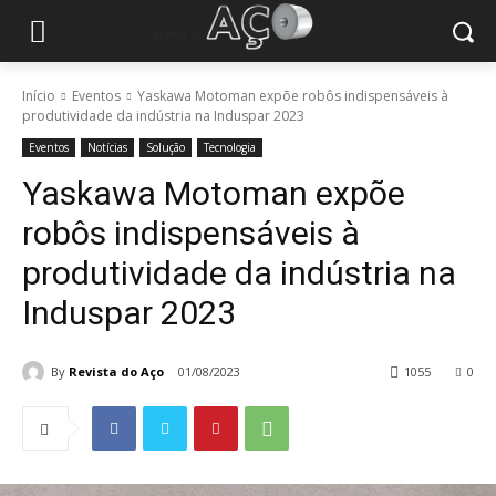
Início
Eventos
Yaskawa Motoman expõe robôs indispensáveis à
produtividade da indústria na Induspar 2023
Eventos
Notícias
Solução
Tecnologia
Yaskawa Motoman expõe
robôs indispensáveis à
produtividade da indústria na
Induspar 2023
By
Revista do Aço
01/08/2023
1055
0