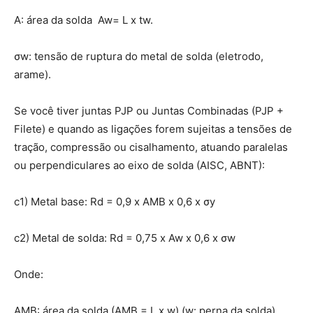
A: área da solda Aw= L x tw.
σw: tensão de ruptura do metal de solda (eletrodo,
arame).
Se você tiver juntas PJP ou Juntas Combinadas (PJP +
Filete) e quando as ligações forem sujeitas a tensões de
tração, compressão ou cisalhamento, atuando paralelas
ou perpendiculares ao eixo de solda (AISC, ABNT):
c1) Metal base: Rd = 0,9 x AMB x 0,6 x σy
c2) Metal de solda: Rd = 0,75 x Aw x 0,6 x σw
Onde:
AMB: área da solda (AMB = L x w) (w: perna da solda).