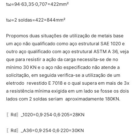
tω=94∙63,35∙0,707=422mm²
tω=2 soldas=422=844mm²
Propomos duas situações de utilização de metais base
um aço não qualificado como aço estrutural SAE 1020 e
outro aço qualificado com aço estrutural ASTM A 36, veja
que para resistir a ação da carga necessita-se de no
mínimo 30 KN e o aço não especificado não atende a
solicitação, em seguida verifica-se a utilização de um
eletrodo revestido E 7018 e o qual supera em mais de 3x
a resistência mínima exigida em um lado se fosse os dois
lados com 2 soldas seriam aproximadamente 180KN.
〖Rd〗_1020=0,9∙254∙0,6∙205=28KN
〖Rd〗_A36=0,9∙254∙0,6∙220=30KN