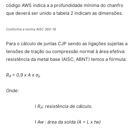
código AWS indica a a profundidade mínima do chanfro
que deverá ser unido a tabela 2 indicam as dimensões.
Conforme a norma AISC 360-16
Para o cálculo de juntas CJP sendo as ligações sujeitas a
tensões de tração ou compressão normal à área efetiva:
resistência da metal base (AISC, ABNT) temos a fórmula:
R
= 0,9 x A x
σ
d
y
Onde:
l
R
: resistência de cálculo.
d
l
Aw : área da solda (A = L x t
w
)