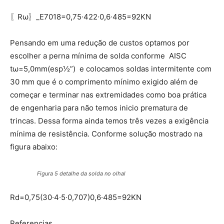
〖Rω〗_E7018=0,75∙422∙0,6∙485=92KN
Pensando em uma redução de custos optamos por
escolher a perna mínima de solda conforme AISC
tω=5,0mm(esp½”) e colocamos soldas intermitente com
30 mm que é o comprimento mínimo exigido além de
começar e terminar nas extremidades como boa prática
de engenharia para não temos inicio prematura de
trincas. Dessa forma ainda temos três vezes a exigência
mínima de resistência. Conforme solução mostrado na
figura abaixo:
Figura 5 detalhe da solda no olhal
Rd=0,75(30∙4∙5∙0,707)0,6∙485=92KN
Referencias