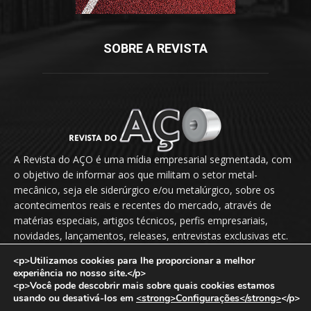
SOBRE A REVISTA
A Revista do AÇO é uma mídia empresarial segmentada, com
o objetivo de informar aos que militam o setor metal-
mecânico, seja ele siderúrgico e/ou metalúrgico, sobre os
acontecimentos reais e recentes do mercado, através de
matérias especiais, artigos técnicos, perfis empresariais,
novidades, lançamentos, releases, entrevistas exclusivas etc.
<p>Utilizamos cookies para lhe proporcionar a melhor
Fale Conosco:
vendas@revistadoaco.com.br
experiência no nosso site.</p>
<p>Você pode descobrir mais sobre quais cookies estamos
usando ou desativá-los em
<strong>Configurações</strong>
</p>
Copyright © 2024
Revista do Aço
. Todos os direitos reservados.