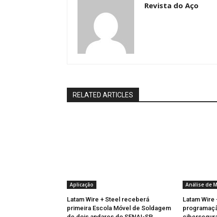
Revista do Aço
RELATED ARTICLES
Aplicação
Análise de 
Latam Wire + Steel receberá
Latam Wire 
primeira Escola Móvel de Soldagem
programaçã
de dois andares do SENAI-SP
cibersegura