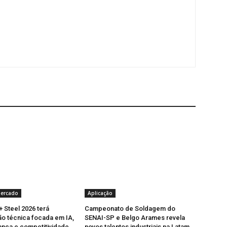
Mercado
Aplicação
+ Steel 2026 terá
Campeonato de Soldagem do
o técnica focada em IA,
SENAI-SP e Belgo Arames revela
nça e competitividade
novos talentos industriais na Latam