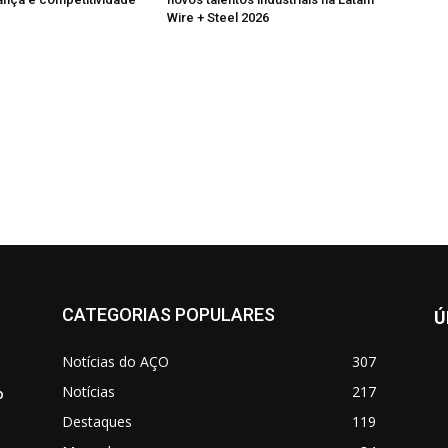
Wire + Steel 2026
CATEGORIAS POPULARES
Ú
Notícias do AÇO
307
Notícias
217
o
Destaques
119