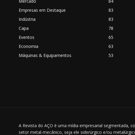
Mercado
84
Empresas em Destaque
83
Indústria
83
Capa
78
Eventos
65
o
Economia
63
Máquinas & Equipamentos
53
A Revista do AÇO é uma mídia empresarial segmentada, co
setor metal-mecânico, seja ele siderúrgico e/ou metalúrgi