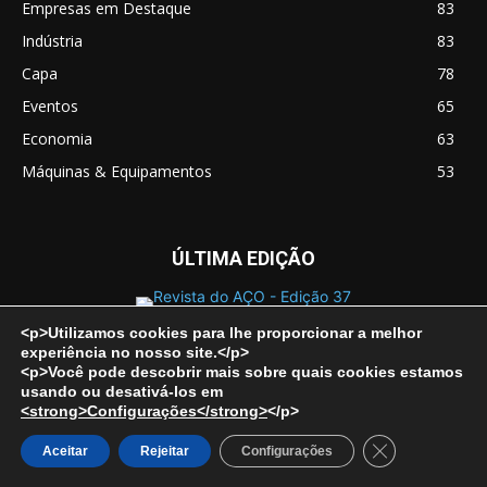
Empresas em Destaque
83
Indústria
83
Capa
78
Eventos
65
Economia
63
Máquinas & Equipamentos
53
ÚLTIMA EDIÇÃO
<p>Utilizamos cookies para lhe proporcionar a melhor
experiência no nosso site.</p>
SOBRE A REVISTA
<p>Você pode descobrir mais sobre quais cookies estamos
usando ou desativá-los em
<strong>Configurações</strong>
</p>
Close GDPR Co
Aceitar
Rejeitar
Configurações