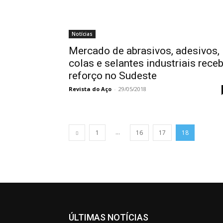
Notícias
Mercado de abrasivos, adesivos,
colas e selantes industriais rece
reforço no Sudeste
Revista do Aço
-
29/05/2018
...
1
16
17
18
ÚLTIMAS NOTÍCIAS