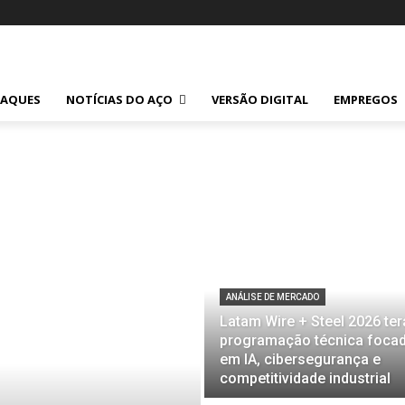
TAQUES
NOTÍCIAS DO AÇO
VERSÃO DIGITAL
EMPREGOS
ANÁLISE DE MERCADO
Latam Wire + Steel 2026 ter
programação técnica foca
em IA, cibersegurança e
competitividade industrial