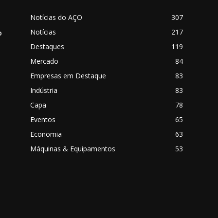
Notícias do AÇO
307
Notícias
217
o
Destaques
119
Mercado
84
Empresas em Destaque
83
Indústria
83
Capa
78
Eventos
65
o
Economia
63
Máquinas & Equipamentos
53