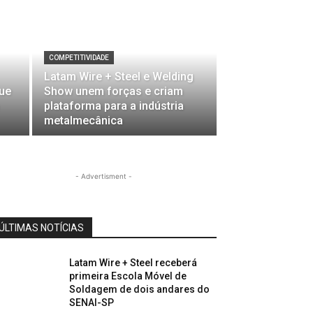
COMPETITIVIDADE
Latam Wire + Steel e Welding
que
Show unem forças e criam
plataforma para a indústria
metalmecânica
- Advertisment -
ÚLTIMAS NOTÍCIAS
Latam Wire + Steel receberá
primeira Escola Móvel de
Soldagem de dois andares do
SENAI-SP