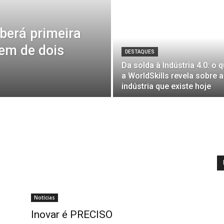
berá primeira
em de dois
DESTAQUES
Da solda à Indústria 4.0: o 
a WorldSkills revela sobre a
indústria que existe hoje
Notícias
Inovar é PRECISO