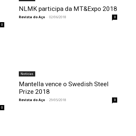
NLMK participa da MT&Expo 2018
Revista do Aço
-
02/06/2018
0
0
Notícias
Mantella vence o Swedish Steel
Prize 2018
Revista do Aço
-
29/05/2018
0
0