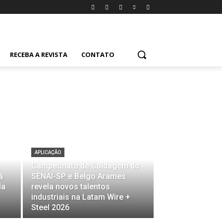
RECEBA A REVISTA
CONTATO
APLICAÇÃO
Campeonato de Soldagem do
á
SENAI-SP e Belgo Arames
da
revela novos talentos
industriais na Latam Wire +
Steel 2026